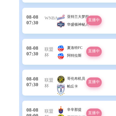
08-08
亚特兰大梦想
WNBA
直播中
07:30
华盛顿神秘人
08-08
夏洛特FC
联盟
直播中
07:30
杯
阿特拉斯
08-08
哥伦布机员
联盟
直播中
07:30
杯
帕丘卡
08-08
辛辛那提
联盟
直播中
08:00