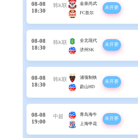
08-08
金泉尚武
韩K联
未开赛
18:30
FC首尔
08-08
全北现代
韩K联
未开赛
18:30
济州SK
08-08
浦项制铁
韩K联
未开赛
18:30
蔚山HD
08-08
青岛海牛
中超
未开赛
19:00
上海申花